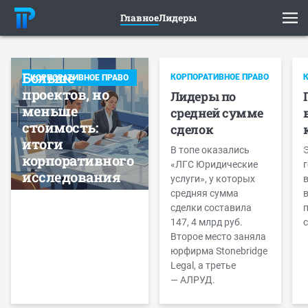
Главное
Лидеры
Больше
КОРПОРАТИВНОЕ ПРАВО
КОРПОРАТИВНОЕ ПРАВО
проектов, но
Лидеры по
меньше
средней сумме
стоимость:
сделок
итоги
В топе оказались
корпоративного
«ЛГС Юридические
г
исследования
услуги», у которых
в
средняя сумма
в
сделки составила
п
147, 4 млрд руб.
с
Второе место заняла
юрфирма Stonebridge
Legal, а третье
— АЛРУД.