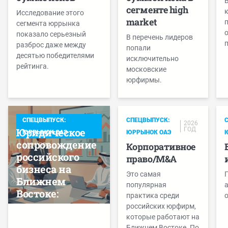
В
сегменте high
Исследование этого
market
п
сегмента юррынка
показало серьезный
В перечень лидеров
п
разброс даже между
попали
десятью победителями
исключительно
рейтинга.
московские
юрфирмы.
СПЕЦВЫПУСК:
СПЕЦВЫПУСК:
2026
Юридическое
ГОД
ЮРРЫНОК ОАЭ
ЮРРЫНОК ОАЭ
сопровождение
Корпоративное
2026 ГОД
российского
право/M&A
бизнеса на
Это самая
Ближнем
популярная
а
Востоке:
практика среди
о
результаты
российских юрфирм,
исследования
которые работают на
Ближнем Востоке. По