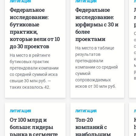
ЛИТИГАЦИЯ
ЛИТИГАЦИЯ
Федеральное
Федеральное
исследование:
исследование:
бутиковые
юрфирмы с 30 и
практики,
более
С
которые вели от 10
проектами
до 30 проектов
На место в таблице
результатов
На место в рейтинге
к
претендовали
бутиковых практик
м
компании со средней
претендовали компании
суммой
со средней суммой иска
в
сопровождаемых
свыше 30 млн руб. —
исков от 30 млн руб.
таких оказалось 42.
ЛИТИГАЦИЯ
ЛИТИГАЦИЯ
От 100 млрд и
Топ-20
больше: лидеры
компаний с
рынка в сегменте
наибольшим