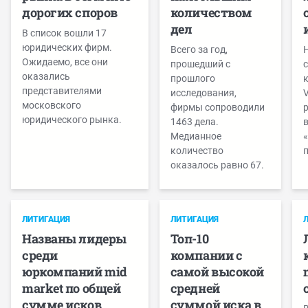
дорогих споров
количеством
дел
В список вошли 17
юридических фирм.
Всего за год,
Ожидаемо, все они
прошедший с
с
оказались
прошлого
к
представителями
исследования,
V
московского
фирмы сопроводили
р
юридического рынка.
1463 дела.
в
Медианное
«
количество
оказалось равно 67.
ЛИТИГАЦИЯ
ЛИТИГАЦИЯ
Названы лидеры
Топ-10
среди
компании с
юркомпаний mid
самой высокой
market по общей
средней
сумме исков
суммой иска в