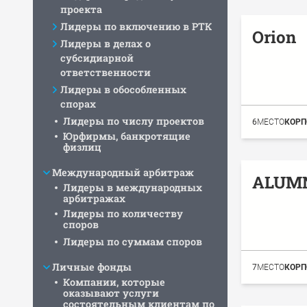
проекта
Лидеры по включению в РТК
Orion
Лидеры в делах о
субсидиарной
ответственности
Лидеры в обособленных
спорах
Лидеры по числу проектов
6
МЕСТО
КОРП
Юрфирмы, банкротящие
физлиц
Международный арбитраж
ALUMN
Лидеры в международных
арбитражах
Лидеры по количеству
споров
Лидеры по суммам споров
Личные фонды
7
МЕСТО
КОРП
Компании, которые
оказывают услуги
состоятельным клиентам по