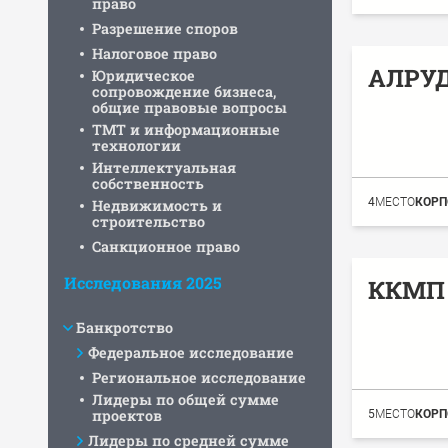
право
Разрешение споров
Налоговое право
АЛРУ
Юридическое
сопровождение бизнеса,
общие правовые вопросы
ТМТ и информационные
технологии
Интеллектуальная
собственность
4
МЕСТО
КОРП
Недвижимость и
строительство
Санкционное право
Исследования 2025
ККМП 
Банкротство
Федеральное исследование
Региональное исследование
Лидеры по общей сумме
проектов
5
МЕСТО
КОРП
Лидеры по средней сумме