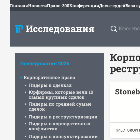
Главная
Новости
Право-300
Конференции
Досье судей
База с
Корпо
Исследования 2026
рест
Корпоративное право
Лидеры в сделках
Stoneb
Юрфирмы, которые вели 10
самых крупных сделок
Лидеры по средней сумме
сделок
Лидеры в реструктуризации
Лидеры в корпоративных
конфликтах
1
МЕСТО
КОРП
Лидеры в консультировании