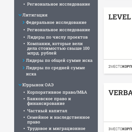
Региональное исследование
Литигация
LEVEL 
Федеральное исследование
Региональное исследование
Лидеры по числу проектов
Компании, которые вели
дела стоимостью свыше 100
млрд. рублей
Лидеры по общей сумме иска
2
МЕСТО
КОРП
Лидеры по средней сумме
иска
Юррынок ОАЭ
VERBA
Корпоративное право/M&A
Банковское право и
финансирование
Частный капитал
Семейное и наследственное
право
Трудовое и миграционное
3
МЕСТО
КОРП