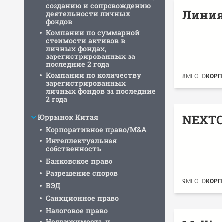
созданию и сопровождению
Линия
деятельности личных
фондов
Компании по суммарной
стоимости активов в
личных фондах,
зарегистрированных за
последние 2 года
Компании по количеству
8
МЕСТО
КОРП
зарегистрированных
личных фондов за последние
2 года
NEXT
Юррынок Китая
Корпоративное право/M&A
Интеллектуальная
собственность
Банковское право
Разрешение споров
9
МЕСТО
КОРП
ВЭД
Санкционное право
Налоговое право
Недвижимость и