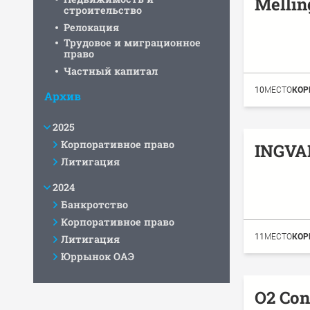
Mellin
строительство
Релокация
Трудовое и миграционное
право
Частный капитал
10
МЕСТО
КОР
Архив
2025
Корпоративное право
INGVA
Литигация
2024
Банкротство
Корпоративное право
11
МЕСТО
КОР
Литигация
Юррынок ОАЭ
O2 Con