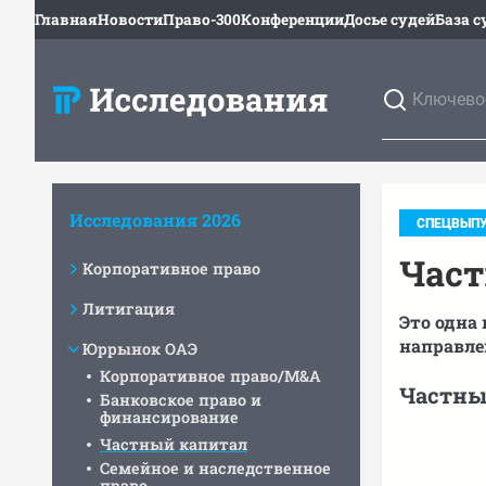
Главная
Новости
Право-300
Конференции
Досье судей
База с
Исследования 2026
СПЕЦВЫПУ
Част
Корпоративное право
Литигация
Это одна
направле
Юррынок ОАЭ
Корпоративное право/M&A
Частны
Банковское право и
финансирование
Частный капитал
Семейное и наследственное
право