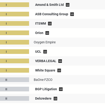
Amond & Smith Ltd
ASB Consulting Group
ITSWM
Orion
Oxygen Empire
UCL
VERBA LEGAL
White Square
BaOne FZCO
BGP Litigation
Delcredere