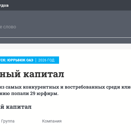
удов
СК: ЮРРЫНОК ОАЭ
2026 ГОД
ный капитал
 из самых конкурентных и востребованных среди кли
нию попали 29 юрфирм.
й капитал
Группа
Компания