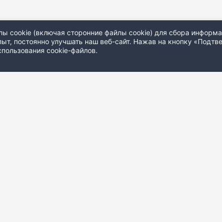
 cookie (включая сторонние файлы cookie) для сбора информа
т, постоянно улучшать наш веб-сайт. Нажав на кнопку «Подтвер
спользования cookie-файлов
.
РЕДАКЦИЯ
КОНФЕРЕНЦИИ
РЕКЛАМА
ВАКАНСИИ
ПРАВИЛА ПЕРЕПЕЧ
С 77-79910
.
Телефон редакции:
+7 (495) 645 37 60
.