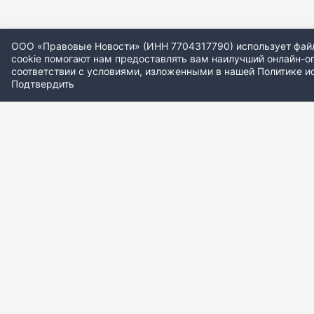
ООО «Правовые Новости» (ИНН 7704317790) использует файлы
cookie помогают нам предоставлять вам наилучший онлайн-опы
соответствии с условиями, изложенными в нашей
Политике и
Подтвердить
© ООО «Правовые новости» 2008-2026.
Номер свидетельства:
ЭЛ № Ф
Политика использования cookie-файлов