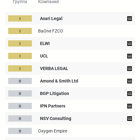
Группа
Компания
Asari Legal
BaOne FZCO
ELWI
UCL
VERBA LEGAL
Amond & Smith Ltd
BGP Litigation
IPN Partners
NSV Consulting
Oxygen Empire