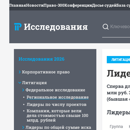
Главная
Новости
Право-300
Конференции
Досье судей
База с
Исследования 2026
ЛИТИГАЦИ
Лиде
Корпоративное право
Литигация
Сперва д
Федеральное исследование
млн руб.
Региональное исследование
(бывшая 
Лидеры по числу проектов
Компании, которые вели
Лидеры
дела стоимостью свыше 100
млрд. рублей
Группа
Лидеры по общей сумме иска