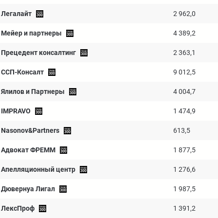
Легалайт
2 962,0
Мейер и партнеры
4 389,2
Прецедент консалтинг
2 363,1
ССП-Консалт
9 012,5
Ялилов и Партнеры
4 004,7
IMPRAVO
1 474,9
Nasonov&Partners
613,5
Адвокат ФРЕММ
1 877,5
Апелляционный центр
1 276,6
Дювернуа Лигал
1 987,5
ЛексПроф
1 391,2