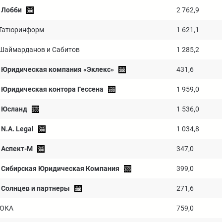
Лобби
2 762,9
Татюринформ
1 621,1
Шаймарданов и Сабитов
1 285,2
Юридическая компания «Эклекс»
431,6
Юридическая контора Гессена
1 959,0
Юсланд
1 536,0
N.A. Legal
1 034,8
Аспект-М
347,0
Сибирская Юридическая Компания
399,0
Солнцев и партнеры
271,6
ЮКА
759,0