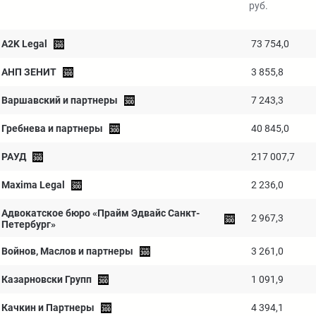
руб.
A2K Legal
73 754,0
АНП ЗЕНИТ
3 855,8
Варшавский и партнеры
7 243,3
Гребнева и партнеры
40 845,0
РАУД
217 007,7
Maxima Legal
2 236,0
Адвокатское бюро «Прайм Эдвайс Санкт-
2 967,3
Петербург»
Войнов, Маслов и партнеры
3 261,0
Казарновски Групп
1 091,9
Качкин и Партнеры
4 394,1