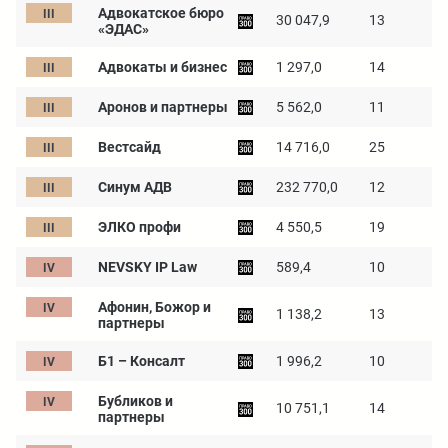
Адвокатское бюро
30 047,9
13
«ЭДАС»
Адвокаты и бизнес
1 297,0
14
Аронов и партнеры
5 562,0
11
Вестсайд
14 716,0
25
Синум АДВ
232 770,0
12
ЭЛКО профи
4 550,5
19
NEVSKY IP Law
589,4
10
Афонин, Божор и
1 138,2
13
партнеры
Б1 – Консалт
1 996,2
10
Бубликов и
10 751,1
14
партнеры