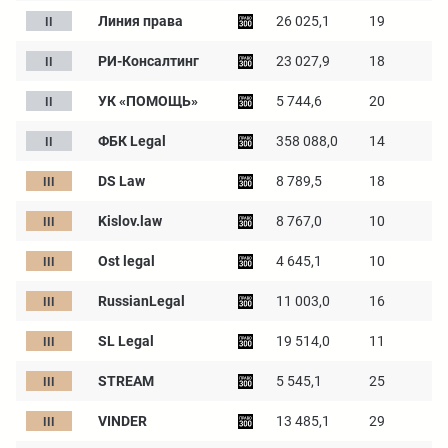
Линия права
26 025,1
19
РИ-Консалтинг
23 027,9
18
УК «ПОМОЩЬ»
5 744,6
20
ФБК Legal
358 088,0
14
DS Law
8 789,5
18
Kislov.law
8 767,0
10
Ost legal
4 645,1
10
RussianLegal
11 003,0
16
SL Legal
19 514,0
11
STREAM
5 545,1
25
VINDER
13 485,1
29