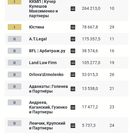
ККМП | Кучер
Кулешов
264 213,0
10
Максименко и
партнеры
Юстина
78 667,8
29
A.T.Legal
175 357,5
11
BFL | Арбитраж.ру
38 574,6
16
Land Law Firm
105 277,0
19
Orlova\Ermolenko
53 015,3
26
Адвокаты: Голенев
13 538,0
21
и Партнёры
Андреев,
17 477,2
23
Каганский, Гузенко
и Партнеры
Лемчик, Крупский
5 737,3
24
и Партнеры