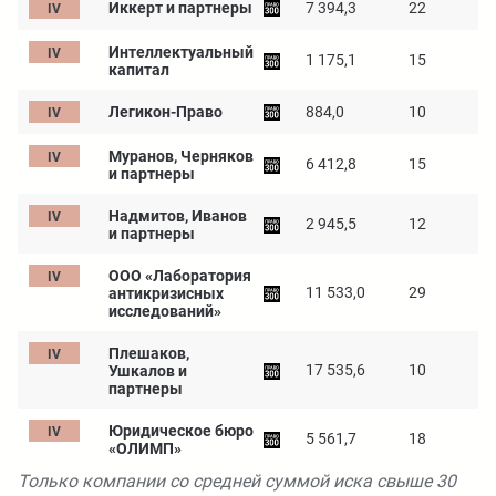
Иккерт и партнеры
7 394,3
22
Интеллектуальный
1 175,1
15
капитал
Легикон-Право
884,0
10
Муранов, Черняков
6 412,8
15
и партнеры
Надмитов, Иванов
2 945,5
12
и партнеры
ООО «Лаборатория
11 533,0
29
антикризисных
исследований»
Плешаков,
17 535,6
10
Ушкалов и
партнеры
Юридическое бюро
5 561,7
18
«ОЛИМП»
Только компании со средней суммой иска свыше 30